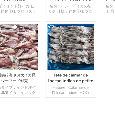
前：インド洋イカ 仕
名前：インド洋イカの切
名前
：顧客仕様 プロセス：
り身 仕様：顧客仕様 プロ
仕様
 グレージング：BQF
セス：カット グレージン
ス：
0％（カスタマイズ可
グ：BQF 40％（カスタマ
グ：B
） 包装：1kg/バッ
イズ可能） 包装：1kg/バ
イズ可
10kg /織りバッグ（カ
ッグ,10kg /織りバッグ
ッグ
タマイズ可能） 販売モ
続きを読む
（カスタマイズ可能） 販
続きを読む
（カ
：卸売/輸出 min .注
売モデル：卸売/輸出 min .
売モデル
：20フィートコンテ
注文：20フィートコンテ
注文
40フィートコンテナ 支
ナ/40フィートコンテナ 支
ナ/4
：TT/С確認された取
払い：TT/С確認された取
払い：
不能のLCを一目で 発
消不能のLCを一目で 発
消不
：入金確認後20日以内
送：入金確認後20日以内
送：
：中国 ブランド：fu
起源：中国 ブランド：fu
起源：
場供給海冷凍大イカ尾
Tête de calmar de
wang hang
wang hang
シーフード卸売
l'océan Indien de petite
taille congelée en gros
品タイプ：インド洋イ
Matière : Calamar de
à vendre
、赤道イカ、イレック
l'Océan Indien MOQ
イカなど 冷凍方法：
:10tons=1*20fcl Délai de
QF 対応可能サイズ：
livraison : 7-14 jours après
cm～（お問い合わせく
réception du dépôt Voie
い） MOQ:1*20'FCL
Glacée : IQF ou