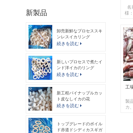
名
新製品
様
なし
4
卸売新鮮なプロセススキ
能
ンレスイカリング
グ,
ス
続きを読む
デル
文
ナ/
新しいプロセスで煮たイ
払い
ンド洋イカのリング
消
続きを読む
送
起源
工
新工程パイナップルカッ
ト皮なしイカの花
製
続きを読む
カ
ス
B
トップグレードのボイル
15
ド赤道ドシディカスギガ
ださ