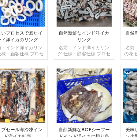
しいプロセスで煮たイ
自然新鮮なインド洋イカ
自然
ンド洋イカのリング
リング
前：インド洋イカリン
名前：インド洋イカリン
名前
仕様：顧客仕様 プロセ
グ 仕様：顧客仕様 プロセ
の花 
：ゆで グレージング：
ス：カット グレージン
セス：
F 40％（カスタマイズ
グ：IQF 40％（カスタマ
ージン
能） 包装：1kg/バッ
イズ可能） 包装：1kg/バ
スタ
10kg /織りバッグ（カ
ッグ,10kg /織りバッグ
1kg
タマイズ可能） 販売モ
続きを読む
（カスタマイズ可能） 販
続きを読む
ッグ
：卸売/輸出 min .注
売モデル：卸売/輸出 min .
能） 
：20フィートコンテ
注文：20フィートコンテ
出 m
40フィートコンテナ 支
ナ/40フィートコンテナ 支
コンテ
：TT/С確認された取
払い：TT/С確認された取
テナ 
不能のLCを一目で 発
消不能のLCを一目で 発
れた
：入金確認後20日以内
送：入金確認後20日以内
で 発
：中国 ブランド：fu
起源：中国 ブランド：fu
以内
ップセール海冷凍イン
自然新鮮なBOFシーフー
美味
wang hang
wang hang
ド：
ド洋イカ卸売
ドインド洋イカの切り身
ン小