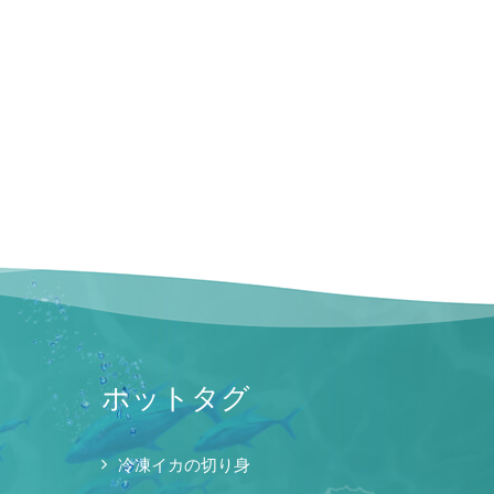
ホットタグ
冷凍イカの切り身