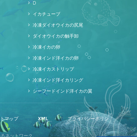
D
イカチューブ
冷凍ダイオウイカの尻尾
ダイオウイカの触手卸
冷凍イカの卵
冷凍インド洋イカの卵
冷凍イカストリップ
冷凍インド洋イカリング
シーフードインド洋イカの翼
イトマップ
XML
プライバシーポリシ
ているネットワーク