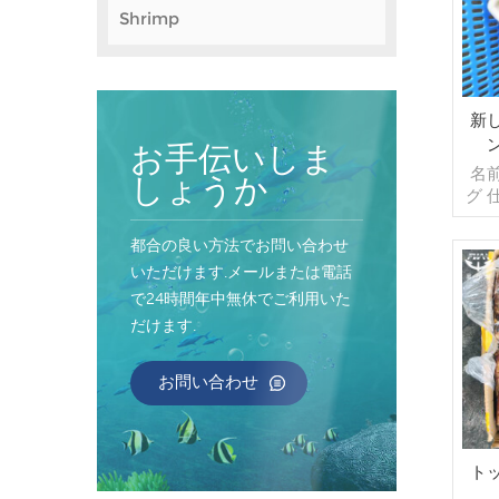
Shrimp
新
お手伝いしま
名
しょうか
グ 
ス
IQ
都合の良い方法でお問い合わせ
可
いただけます.メールまたは電話
グ,
で24時間年中無休でご利用いた
ス
だけます.
デル
文
ナ/
お問い合わせ
払い
消
送
起源
ト