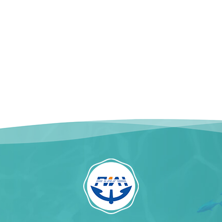
:10kg/ 織袋 艶出し:条
続きを読む
Personnalisable Vitrage :
続きを読む
件として
40%, 45% ou
Personnalisable