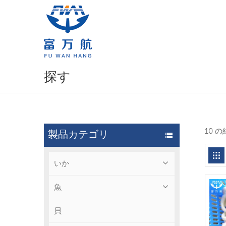
探す
10 
製品カテゴリ
いか
魚
貝