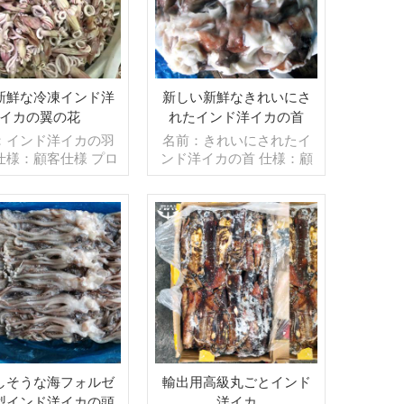
新鮮な冷凍インド洋
新しい新鮮なきれいにさ
イカの翼の花
れたインド洋イカの首
：インド洋イカの羽
名前：きれいにされたイ
仕様：顧客仕様 プロ
ンド洋イカの首 仕様：顧
ブランチング, グレ
客仕様 プロセス：洗浄済
グ：IQF 40％（カ
み グレージング：BQF
マイズ可能） 包装：
40％（カスタマイズ可
/バッグ,10kg /織りバ
能） 包装：1kg/バッ
（カスタマイズ可
続きを読む
グ,10kg /織りバッグ（カ
続きを読む
販売モデル：卸売/輸
スタマイズ可能） 販売モ
in .注文：20フィート
デル：卸売/輸出 min .注
ナ/40フィートコン
文：20フィートコンテ
支払い：TT/С確認さ
ナ/40フィートコンテナ 支
取消不能のLCを一目
払い：TT/С確認された取
送：入金確認後20日
消不能のLCを一目で 発
 起源：中国 ブラン
送：入金確認後20日以内
しそうな海フォルゼ
輸出用高級丸ごとインド
fu wang hang
起源：中国 ブランド：fu
型インド洋イカの頭
洋イカ