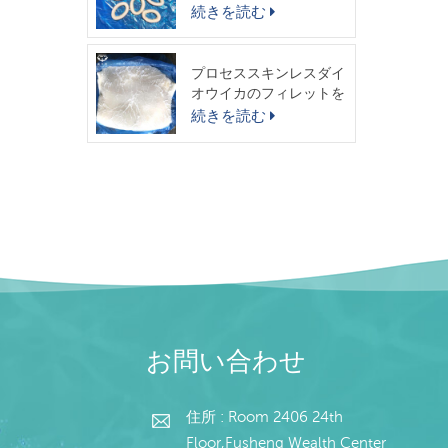
スイカリング
続きを読む
梱包
プロセススキンレスダイ
オウイカのフィレットを
出荷する準備ができまし
続きを読む
た
お問い合わせ
住所 : Room 2406 24th
Floor,Fusheng Wealth Center