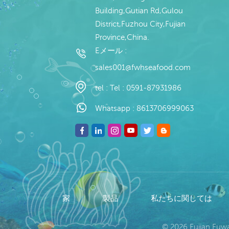
Building,Gutian Rd,Gulou
District,Fuzhou City,Fujian
Province,China.
Eメール :
sales001@fwhseafood.com
tel :
Tel : 0591-87931986
Whatsapp :
8613706999063
家
製品
私たちに関しては
© 2026 Fujian Fu