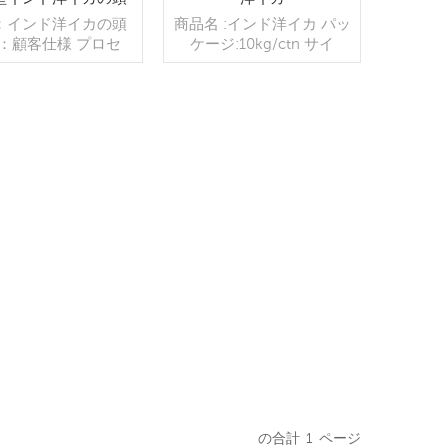
wang hang
：インド洋イカの頭
商品名 :インド洋イカ パッ
：顧客仕様 プロセ
ケージ:10kg/ctn サイ
カット グレージン
ズ:100-300g、300-
QF 40％（カスタマ
500g、300-700g 凍結工
能） 包装：1kg/バ
程：BQF 取引条
,10kg /織りバッグ
件:FOB/CFR/CIF 支払: T/T
スタマイズ可能） 販
続きを読む
によって前払いされる
続きを読む
：卸売/輸出 min .
30%、B/L のコピーに対す
：20フィートコンテ
るバランス
0フィートコンテナ 支
TT/С確認された取
能のLCを一目で 発
入金確認後20日以内
中国 ブランド：fu
wang hang
の合計
1
ページ