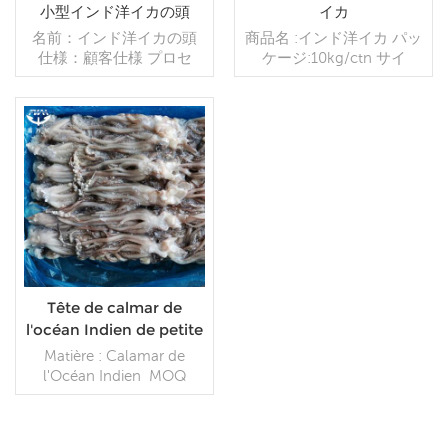
小型インド洋イカの頭
イカ
名前：インド洋イカの頭
商品名 :インド洋イカ パッ
仕様：顧客仕様 プロセ
ケージ:10kg/ctn サイ
ス：カット グレージン
ズ:100-300g、300-
グ：BQF 40％（カスタマ
500g、300-700g 凍結工
イズ可能） 包装：1kg/バ
程：BQF 取引条
ッグ,10kg /織りバッグ
件:FOB/CFR/CIF 支払: T/T
（カスタマイズ可能） 販
続きを読む
によって前払いされる
続きを読む
売モデル：卸売/輸出 min .
30%、B/L のコピーに対す
注文：20フィートコンテ
るバランス
ナ/40フィートコンテナ 支
払い：TT/С確認された取
消不能のLCを一目で 発
送：入金確認後20日以内
起源：中国 ブランド：fu
Tête de calmar de
wang hang
l'océan Indien de petite
taille congelée en gros
Matière : Calamar de
à vendre
l'Océan Indien MOQ
:10tons=1*20fcl Délai de
livraison : 7-14 jours après
réception du dépôt Voie