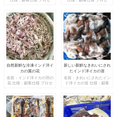
ス：ゆで グレージング：
ス：カット グレージン
IQF 40％（カスタマイズ
グ：IQF 40％（カスタマ
可能） 包装：1kg/バッ
イズ可能） 包装：1kg/バ
グ,10kg /織りバッグ（カ
ッグ,10kg /織りバッグ
スタマイズ可能） 販売モ
続きを読む
（カスタマイズ可能） 販
続きを読む
デル：卸売/輸出 min .注
売モデル：卸売/輸出 min .
文：20フィートコンテ
注文：20フィートコンテ
ナ/40フィートコンテナ 支
ナ/40フィートコンテナ 支
払い：TT/С確認された取
払い：TT/С確認された取
消不能のLCを一目で 発
消不能のLCを一目で 発
送：入金確認後20日以内
送：入金確認後20日以内
起源：中国 ブランド：fu
起源：中国 ブランド：fu
自然新鮮な冷凍インド洋イ
新しい新鮮なきれいにされ
wang hang
wang hang
カの翼の花
たインド洋イカの首
名前：インド洋イカの羽の
名前：きれいにされたイン
花 仕様：顧客仕様 プロセ
ド洋イカの首 仕様：顧客
ス：ブランチング, グレー
仕様 プロセス：洗浄済み
ジング：IQF 40％（カス
グレージング：BQF 40％
タマイズ可能） 包装：
（カスタマイズ可能） 包
1kg/バッグ,10kg /織りバ
装：1kg/バッグ,10kg /織
ッグ（カスタマイズ可能）
続きを読む
りバッグ（カスタマイズ可
続きを読む
販売モデル：卸売/輸出
能） 販売モデル：卸売/輸