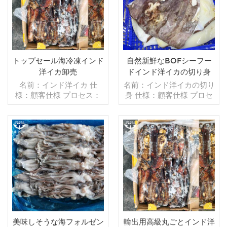
min .注文：20フィートコ
出 min .注文：20フィート
ンテナ/40フィートコンテ
コンテナ/40フィートコン
ナ 支払い：TT/С確認され
テナ 支払い：TT/С確認さ
た取消不能のLCを一目で
れた取消不能のLCを一目
発送：入金確認後20日以
で 発送：入金確認後20日
内 起源：中国 ブランド：
以内 起源：中国 ブラン
トップセール海冷凍インド
自然新鮮なBOFシーフー
fu wang hang
ド：fu wang hang
洋イカ卸売
ドインド洋イカの切り身
名前：インド洋イカ 仕
名前：インド洋イカの切り
様：顧客仕様 プロセス：
身 仕様：顧客仕様 プロセ
なし グレージング：BQF
ス：カット グレージン
40％（カスタマイズ可
グ：BQF 40％（カスタマ
能） 包装：1kg/バッ
イズ可能） 包装：1kg/バ
グ,10kg /織りバッグ（カ
ッグ,10kg /織りバッグ
スタマイズ可能） 販売モ
続きを読む
（カスタマイズ可能） 販
続きを読む
デル：卸売/輸出 min .注
売モデル：卸売/輸出 min .
文：20フィートコンテ
注文：20フィートコンテ
ナ/40フィートコンテナ 支
ナ/40フィートコンテナ 支
払い：TT/С確認された取
払い：TT/С確認された取
消不能のLCを一目で 発
消不能のLCを一目で 発
送：入金確認後20日以内
送：入金確認後20日以内
起源：中国 ブランド：fu
起源：中国 ブランド：fu
美味しそうな海フォルゼン
輸出用高級丸ごとインド洋
wang hang
wang hang