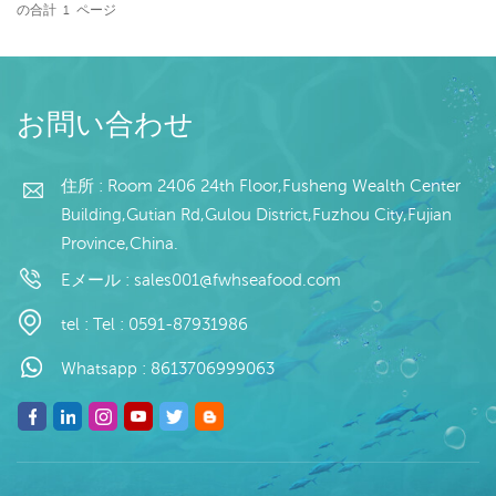
Glacée : IQF ou
の合計
1
ページ
Personnalisable Vitrage :
続きを読む
40%, 45% ou
Personnalisable
お問い合わせ
住所 : Room 2406 24th Floor,Fusheng Wealth Center
Building,Gutian Rd,Gulou District,Fuzhou City,Fujian
Province,China.
Eメール :
sales001@fwhseafood.com
tel :
Tel : 0591-87931986
Whatsapp :
8613706999063